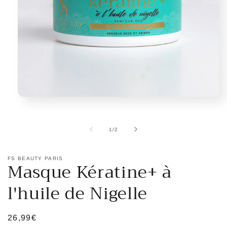
Ouvrir
le
média
1
de
1
/
2
dans
une
fenêtre
modale
FS BEAUTY PARIS
Masque Kératine+ à
l'huile de Nigelle
Prix
26,99€