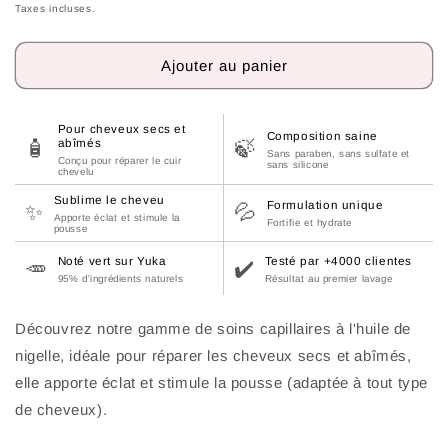
habituel
Taxes incluses.
Ajouter au panier
Pour cheveux secs et
Composition saine
abîmés
🧴
🍃
Sans paraben, sans sulfate et
Conçu pour réparer le cuir
sans silicone
chevelu
Sublime le cheveu
Formulation unique
✨
💦
Apporte éclat et stimule la
Fortifie et hydrate
pousse
Noté vert sur Yuka
Testé par +4000 clientes
🥕
✔️
95% d'ingrédients naturels
Résultat au premier lavage
Découvrez notre gamme de soins capillaires à l'huile de
nigelle, idéale pour réparer les cheveux secs et abîmés,
elle apporte éclat et stimule la pousse (adaptée à tout type
de cheveux).