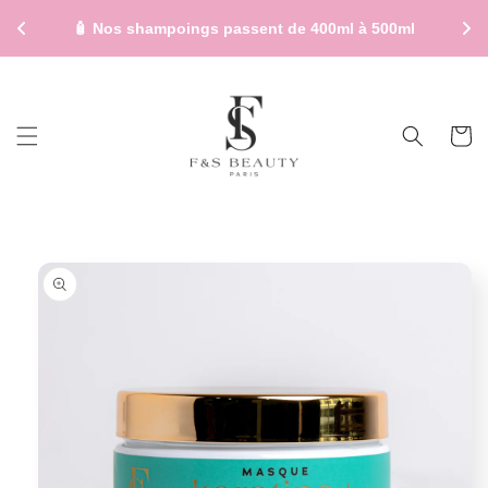
et
passer
🧴 Nos shampoings passent de 400ml à 500ml
au
contenu
Panier
Passer aux
informations
produits